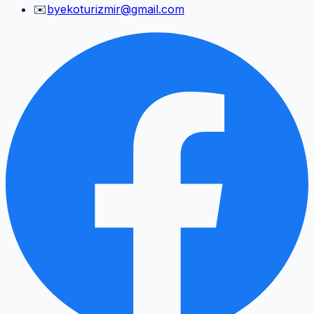
✉️
byekoturizmir@gmail.com