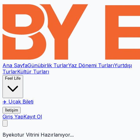
Ana Sayfa
Günübirlik Turlar
Yaz Dönemi Turları
Yurtdışı
Turlar
Kültür Turları
Feel Life
✈️ Uçak Bileti
İletişim
Giriş Yap
Kayıt Ol
Byekotur Vitrini Hazırlanıyor...